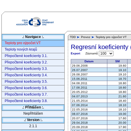
.: Navigace :.
TDD
Provoz
Teploty pro výpočet VT
Teploty pro výpočet VT
Regresní koeficienty 
Teploty nových krajů
Záznamů
Export
Přepočtené koeficienty 3.1.
Datum
SM
Přepočtené koeficienty 3.2.
29.06.2006
19.60
Přepočtené koeficienty 3.3.
26.07.2007
19.10
26.08.2007
19.10
Přepočtené koeficienty 3.4.
15.06.2011
18.70
Přepočtené koeficienty 3.5.
04.08.2011
18.80
Přepočtené koeficienty 3.6.
17.08.2011
18.60
20.05.2012
18.80
Přepočtené koeficienty 3.7.
04.07.2013
21.60
Přepočtené koeficienty 3.8.
21.05.2014
18.40
07.06.2014
18.10
.: Přihlášen :.
22.05.2016
18.10
Nepřihlášen
08.07.2016
19.00
20.07.2016
17.60
.: Version :.
29.04.2018
20.00
2.1.1
20.09.2018
17.90