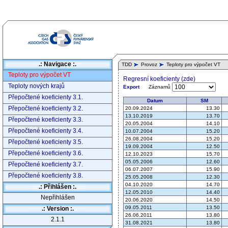
.: Navigace :.
TDD
Provoz
Teploty pro výpočet VT
Teploty pro výpočet VT
Regresní koeficienty (zde)
Teploty nových krajů
Záznamů
Export
Přepočtené koeficienty 3.1.
Datum
SM
Přepočtené koeficienty 3.2.
20.09.2024
13.30
13.10.2019
13.70
Přepočtené koeficienty 3.3.
20.05.2004
14.10
Přepočtené koeficienty 3.4.
10.07.2004
15.20
26.08.2004
15.20
Přepočtené koeficienty 3.5.
19.09.2004
12.50
Přepočtené koeficienty 3.6.
12.10.2023
15.70
05.05.2006
12.60
Přepočtené koeficienty 3.7.
06.07.2007
15.90
Přepočtené koeficienty 3.8.
25.05.2008
12.30
04.10.2020
14.70
.: Přihlášen :.
12.05.2010
14.40
Nepřihlášen
20.06.2020
14.50
09.05.2011
13.50
.: Version :.
26.06.2011
13.80
2.1.1
31.08.2021
13.80