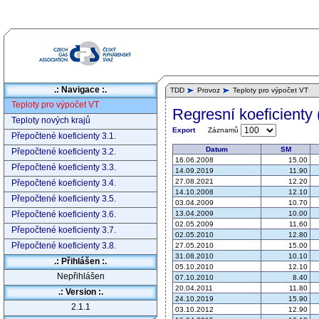
.: Navigace :.
TDD
Provoz
Teploty pro výpočet VT
Teploty pro výpočet VT
Regresní koeficienty 
Teploty nových krajů
Záznamů
Export
Přepočtené koeficienty 3.1.
Datum
SM
Přepočtené koeficienty 3.2.
16.06.2008
15.00
Přepočtené koeficienty 3.3.
14.09.2019
11.90
27.08.2021
12.20
Přepočtené koeficienty 3.4.
14.10.2008
12.10
Přepočtené koeficienty 3.5.
03.04.2009
10.70
Přepočtené koeficienty 3.6.
13.04.2009
10.00
02.05.2009
11.60
Přepočtené koeficienty 3.7.
02.05.2010
12.80
Přepočtené koeficienty 3.8.
27.05.2010
15.00
31.08.2010
10.10
.: Přihlášen :.
05.10.2010
12.10
Nepřihlášen
07.10.2010
8.40
20.04.2011
11.80
.: Version :.
24.10.2019
15.90
2.1.1
03.10.2012
12.90