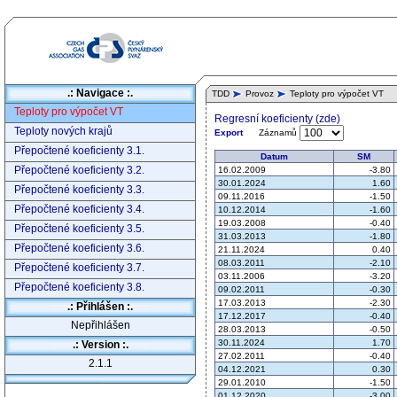
.: Navigace :.
TDD
Provoz
Teploty pro výpočet VT
Teploty pro výpočet VT
Regresní koeficienty (zde)
Teploty nových krajů
Záznamů
Export
Přepočtené koeficienty 3.1.
Datum
SM
Přepočtené koeficienty 3.2.
16.02.2009
-3.80
30.01.2024
1.60
Přepočtené koeficienty 3.3.
09.11.2016
-1.50
Přepočtené koeficienty 3.4.
10.12.2014
-1.60
19.03.2008
-0.40
Přepočtené koeficienty 3.5.
31.03.2013
-1.80
Přepočtené koeficienty 3.6.
21.11.2024
0.40
08.03.2011
-2.10
Přepočtené koeficienty 3.7.
03.11.2006
-3.20
Přepočtené koeficienty 3.8.
09.02.2011
-0.30
17.03.2013
-2.30
.: Přihlášen :.
17.12.2017
-0.40
Nepřihlášen
28.03.2013
-0.50
30.11.2024
1.70
.: Version :.
27.02.2011
-0.40
2.1.1
04.12.2021
0.30
29.01.2010
-1.50
01.12.2020
-3.00