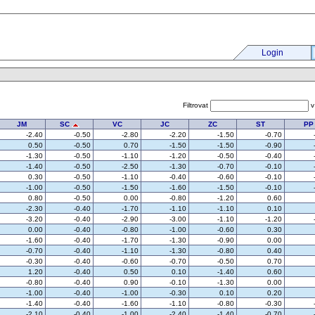
Login
Filtrovat
JM
SC
VC
JC
ZC
ST
PP
-2.40
-0.50
-2.80
-2.20
-1.50
-0.70
0.50
-0.50
0.70
-1.50
-1.50
-0.90
-1.30
-0.50
-1.10
-1.20
-0.50
-0.40
-1.40
-0.50
-2.50
-1.30
-0.70
-0.10
0.30
-0.50
-1.10
-0.40
-0.60
-0.10
-1.00
-0.50
-1.50
-1.60
-1.50
-0.10
0.80
-0.50
0.00
-0.80
-1.20
0.60
-2.30
-0.40
-1.70
-1.10
-1.10
0.10
-3.20
-0.40
-2.90
-3.00
-1.10
-1.20
0.00
-0.40
-0.80
-1.00
-0.60
0.30
-1.60
-0.40
-1.70
-1.30
-0.90
0.00
-0.70
-0.40
-1.10
-1.30
-0.80
0.40
-0.30
-0.40
-0.60
-0.70
-0.50
0.70
1.20
-0.40
0.50
0.10
-1.40
0.60
-0.80
-0.40
0.90
-0.10
-1.30
0.00
-1.00
-0.40
-1.00
-0.30
0.10
0.20
-1.40
-0.40
-1.60
-1.10
-0.80
-0.30
-2.10
-0.40
-1.00
-2.40
-1.40
-0.70