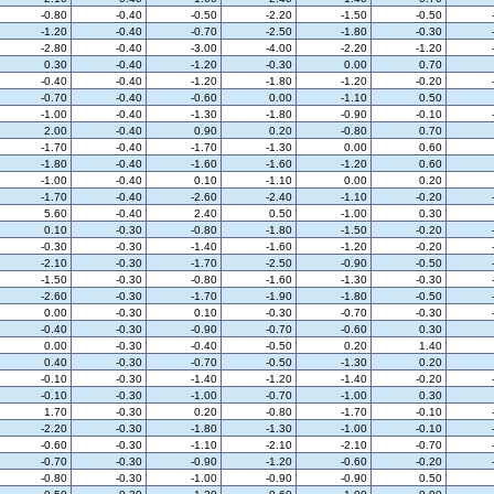
-0.80
-0.40
-0.50
-2.20
-1.50
-0.50
-1.20
-0.40
-0.70
-2.50
-1.80
-0.30
-2.80
-0.40
-3.00
-4.00
-2.20
-1.20
0.30
-0.40
-1.20
-0.30
0.00
0.70
-0.40
-0.40
-1.20
-1.80
-1.20
-0.20
-0.70
-0.40
-0.60
0.00
-1.10
0.50
-1.00
-0.40
-1.30
-1.80
-0.90
-0.10
2.00
-0.40
0.90
0.20
-0.80
0.70
-1.70
-0.40
-1.70
-1.30
0.00
0.60
-1.80
-0.40
-1.60
-1.60
-1.20
0.60
-1.00
-0.40
0.10
-1.10
0.00
0.20
-1.70
-0.40
-2.60
-2.40
-1.10
-0.20
5.60
-0.40
2.40
0.50
-1.00
0.30
0.10
-0.30
-0.80
-1.80
-1.50
-0.20
-0.30
-0.30
-1.40
-1.60
-1.20
-0.20
-2.10
-0.30
-1.70
-2.50
-0.90
-0.50
-1.50
-0.30
-0.80
-1.60
-1.30
-0.30
-2.60
-0.30
-1.70
-1.90
-1.80
-0.50
0.00
-0.30
0.10
-0.30
-0.70
-0.30
-0.40
-0.30
-0.90
-0.70
-0.60
0.30
0.00
-0.30
-0.40
-0.50
0.20
1.40
0.40
-0.30
-0.70
-0.50
-1.30
0.20
-0.10
-0.30
-1.40
-1.20
-1.40
-0.20
-0.10
-0.30
-1.00
-0.70
-1.00
0.30
1.70
-0.30
0.20
-0.80
-1.70
-0.10
-2.20
-0.30
-1.80
-1.30
-1.00
-0.10
-0.60
-0.30
-1.10
-2.10
-2.10
-0.70
-0.70
-0.30
-0.90
-1.20
-0.60
-0.20
-0.80
-0.30
-1.00
-0.90
-0.90
0.50