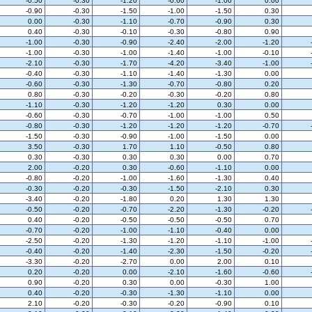
-0.50
-0.30
-1.20
-0.60
-1.00
0.00
-0.90
-0.30
-1.50
-1.00
-1.50
0.30
0.00
-0.30
-1.10
-0.70
-0.90
0.30
0.40
-0.30
-0.10
-0.30
-0.80
0.90
-1.00
-0.30
-0.90
-2.40
-2.00
-1.20
-1.00
-0.30
-1.00
-1.40
-1.00
-0.10
-2.10
-0.30
-1.70
-4.20
-3.40
-1.00
-0.40
-0.30
-1.10
-1.40
-1.30
0.00
-0.60
-0.30
-1.30
-0.70
-0.80
0.20
0.80
-0.30
-0.20
-0.30
-0.20
0.80
-1.10
-0.30
-1.20
-1.20
0.30
0.00
-0.60
-0.30
-0.70
-1.00
-1.00
0.50
-0.80
-0.30
-1.20
-1.20
-1.20
-0.70
-1.50
-0.30
-0.90
-1.00
-1.50
0.00
3.50
-0.30
1.70
1.10
-0.50
0.80
0.30
-0.30
0.30
0.30
0.00
0.70
2.00
-0.20
0.30
-0.60
-1.10
0.00
-0.80
-0.20
-1.00
-1.60
-1.30
0.40
-0.30
-0.20
-0.30
-1.50
-2.10
0.30
-3.40
-0.20
-1.80
0.20
1.30
1.30
-0.50
-0.20
-0.70
-2.20
-1.30
-0.20
0.40
-0.20
-0.50
-0.50
-0.50
0.70
-0.70
-0.20
-1.00
-1.10
-0.40
0.00
-2.50
-0.20
-1.30
-1.20
-1.10
-1.00
-0.40
-0.20
-1.40
-2.30
-1.50
-0.20
-3.30
-0.20
-2.70
0.00
2.00
0.10
0.20
-0.20
0.00
-2.10
-1.60
-0.60
0.90
-0.20
0.30
0.00
-0.30
1.00
0.40
-0.20
-0.30
-1.30
-1.10
0.00
2.10
-0.20
-0.30
-0.20
-0.90
0.10