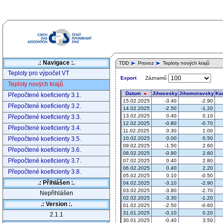
.: Navigace :.
TDD
Provoz
Teploty nových krajů
Teploty pro výpočet VT
Záznamů
Export
Teploty nových krajů
Přepočtené koeficienty 3.1.
Přepočtené koeficienty 3.2.
Přepočtené koeficienty 3.3.
Přepočtené koeficienty 3.4.
Přepočtené koeficienty 3.5.
Přepočtené koeficienty 3.6.
Přepočtené koeficienty 3.7.
Přepočtené koeficienty 3.8.
.: Přihlášen :.
Nepřihlášen
.: Version :.
2.1.1