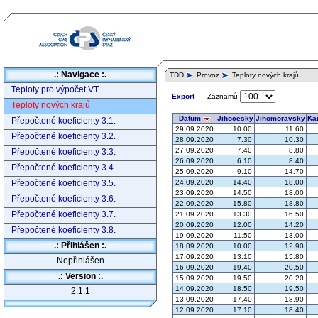
.: Navigace :.
TDD
Provoz
Teploty nových krajů
Teploty pro výpočet VT
Záznamů
Export
Teploty nových krajů
Přepočtené koeficienty 3.1.
Přepočtené koeficienty 3.2.
Přepočtené koeficienty 3.3.
Přepočtené koeficienty 3.4.
Přepočtené koeficienty 3.5.
Přepočtené koeficienty 3.6.
Přepočtené koeficienty 3.7.
Přepočtené koeficienty 3.8.
.: Přihlášen :.
Nepřihlášen
.: Version :.
2.1.1