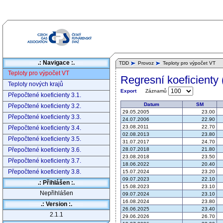
.: Navigace :.
TDD
Provoz
Teploty pro výpočet VT
Teploty pro výpočet VT
Regresní koeficienty 
Teploty nových krajů
Záznamů
Export
Přepočtené koeficienty 3.1.
Datum
SM
Přepočtené koeficienty 3.2.
29.05.2005
23.00
Přepočtené koeficienty 3.3.
24.07.2006
22.90
23.08.2011
22.70
Přepočtené koeficienty 3.4.
02.08.2013
23.80
Přepočtené koeficienty 3.5.
31.07.2017
24.70
Přepočtené koeficienty 3.6.
28.07.2018
21.80
23.08.2018
23.50
Přepočtené koeficienty 3.7.
18.06.2022
20.40
Přepočtené koeficienty 3.8.
15.07.2024
23.20
09.07.2023
22.10
.: Přihlášen :.
15.08.2023
23.10
Nepřihlášen
09.07.2024
23.10
16.08.2024
23.80
.: Version :.
26.06.2025
23.40
2.1.1
29.06.2026
26.70