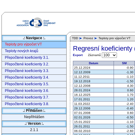
.: Navigace :.
TDD
Provoz
Teploty pro výpočet VT
Teploty pro výpočet VT
Regresní koeficienty 
Teploty nových krajů
Záznamů
Export
Přepočtené koeficienty 3.1.
Datum
SM
Přepočtené koeficienty 3.2.
25.12.2024
-0.90
Přepočtené koeficienty 3.3.
12.12.2009
-1.30
11.12.2011
-1.10
Přepočtené koeficienty 3.4.
19.12.2018
-1.50
Přepočtené koeficienty 3.5.
12.12.2008
4.30
Přepočtené koeficienty 3.6.
28.01.2024
0.60
16.12.2025
1.70
Přepočtené koeficienty 3.7.
17.01.2011
1.20
Přepočtené koeficienty 3.8.
11.03.2022
-2.40
29.12.2006
-0.40
.: Přihlášen :.
07.01.2008
0.60
Nepřihlášen
02.01.2026
-0.50
15.01.2022
-1.10
.: Version :.
26.01.2011
-1.50
2.1.1
06.02.2010
-2.60