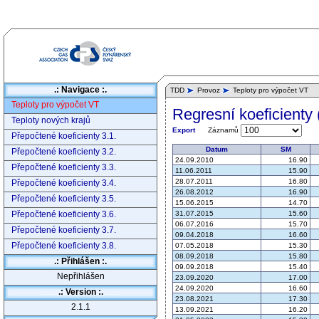
.: Navigace :.
TDD
Provoz
Teploty pro výpočet VT
Teploty pro výpočet VT
Regresní koeficienty 
Teploty nových krajů
Záznamů
Export
Přepočtené koeficienty 3.1.
Datum
SM
Přepočtené koeficienty 3.2.
24.09.2010
16.90
Přepočtené koeficienty 3.3.
11.06.2011
15.90
28.07.2011
16.80
Přepočtené koeficienty 3.4.
26.08.2012
16.90
Přepočtené koeficienty 3.5.
15.06.2015
14.70
Přepočtené koeficienty 3.6.
31.07.2015
15.60
06.07.2016
15.70
Přepočtené koeficienty 3.7.
09.04.2018
16.60
Přepočtené koeficienty 3.8.
07.05.2018
15.30
08.09.2018
15.80
.: Přihlášen :.
09.09.2018
15.40
Nepřihlášen
23.09.2020
17.00
24.09.2020
16.60
.: Version :.
23.08.2021
17.30
2.1.1
13.09.2021
16.20