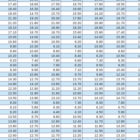
17.40
18.60
17.50
16.70
17.80
18.50
1
18.40
16.30
16.40
16.60
15.90
17.20
1
19.00
14.70
15.70
15.50
14.20
15.70
1
21.30
19.20
20.00
17.80
16.40
19.70
1
21.20
21.80
21.00
20.20
20.90
21.70
2
19.10
19.10
18.90
18.20
18.80
19.20
1
17.10
16.70
16.70
15.60
15.90
17.40
1
15.00
14.00
14.20
13.40
14.00
15.30
1
10.60
9.90
10.50
9.20
8.90
10.50
1
9.80
10.30
9.10
8.20
10.00
10.00
1
8.90
10.60
8.60
7.60
9.80
9.60
10.20
9.80
10.40
8.40
8.20
10.50
1
9.20
7.40
7.80
6.60
7.30
8.30
9.00
9.00
7.90
8.20
8.50
9.20
9.30
9.90
8.90
7.10
8.00
10.40
1
10.30
10.80
10.80
9.70
9.60
12.10
1
14.30
12.70
12.70
13.70
12.20
13.70
1
14.80
14.10
13.60
13.70
13.40
15.20
1
12.30
12.90
11.20
11.20
11.90
13.00
1
12.50
11.90
11.60
10.60
10.50
12.10
1
13.50
13.90
13.10
13.70
14.10
14.70
1
8.00
7.00
6.60
7.30
8.30
7.80
8.10
5.80
6.30
6.20
6.10
6.70
6.20
4.40
4.40
4.10
4.50
5.90
13.50
6.70
9.60
10.50
8.30
9.70
13.80
12.50
12.80
12.40
11.70
12.90
1
13.80
12.70
12.60
11.30
11.80
13.20
1
13.40
12.30
12.50
10.30
11.50
12.80
1
12.60
12.70
12.70
12.20
12.30
13.10
1