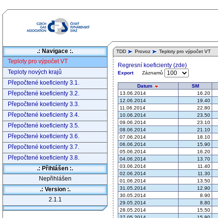
.: Navigace :.
TDD
Provoz
Teploty pro výpočet VT
Teploty pro výpočet VT
Regresní koeficienty (zde)
Teploty nových krajů
Záznamů
Export
Přepočtené koeficienty 3.1.
Datum
SM
Přepočtené koeficienty 3.2.
13.06.2014
16.20
12.06.2014
19.40
Přepočtené koeficienty 3.3.
11.06.2014
22.80
Přepočtené koeficienty 3.4.
10.06.2014
23.50
09.06.2014
23.10
Přepočtené koeficienty 3.5.
08.06.2014
21.10
Přepočtené koeficienty 3.6.
07.06.2014
18.10
06.06.2014
15.90
Přepočtené koeficienty 3.7.
05.06.2014
16.20
Přepočtené koeficienty 3.8.
04.06.2014
13.70
03.06.2014
11.40
.: Přihlášen :.
02.06.2014
11.30
Nepřihlášen
01.06.2014
13.50
31.05.2014
12.90
.: Version :.
30.05.2014
8.90
2.1.1
29.05.2014
8.80
28.05.2014
15.50
27.05.2014
15.80