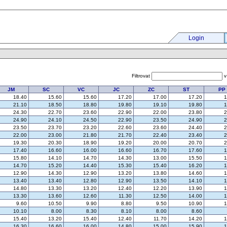
Login
Filtrovat
JM
SC
VC
JC
ZC
ST
PP
18.40
15.60
15.60
17.20
17.00
17.20
1
21.10
18.50
18.80
19.80
19.10
19.80
1
24.30
22.70
23.60
22.90
22.00
23.80
2
24.90
24.10
24.50
22.90
23.50
24.90
2
23.50
23.70
23.20
22.60
23.60
24.40
2
22.00
23.00
21.80
21.70
22.40
23.40
2
19.30
20.30
18.90
19.20
20.00
20.70
2
17.40
16.60
16.00
16.60
16.70
17.60
1
15.80
14.10
14.70
14.30
13.00
15.50
1
14.70
15.20
14.40
15.30
15.40
16.20
1
12.90
14.30
12.90
13.20
13.80
14.60
1
13.40
13.40
12.80
12.90
13.50
14.10
1
14.80
13.30
13.20
12.40
12.20
13.90
1
13.30
13.60
12.60
11.30
12.50
14.00
1
9.60
10.50
9.90
8.80
9.50
10.90
1
10.10
8.00
8.30
8.10
8.00
8.60
15.40
13.20
15.40
12.40
11.70
14.20
1
16.30
16.60
16.00
14.80
15.00
15.90
1