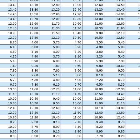
14.80
14.60
15.50
13.30
12.60
15.30
1
13.40
13.10
12.80
13.00
12.60
14.50
1
13.40
13.30
13.20
12.40
13.20
13.40
1
14.90
13.50
12.90
12.20
13.00
14.00
1
13.40
12.70
12.00
12.30
13.00
13.80
1
12.00
12.60
11.70
10.60
11.60
12.60
1
12.40
11.80
11.30
11.30
10.30
11.90
10.90
12.30
11.50
10.40
9.80
12.10
1
12.20
12.80
12.10
10.30
10.50
12.80
1
8.70
4.00
5.70
4.70
3.50
5.40
6.40
6.00
5.00
3.90
4.90
5.90
4.80
4.10
4.00
3.20
3.60
5.40
4.10
4.80
3.70
3.10
3.20
5.40
5.40
5.90
6.00
4.60
5.30
7.30
7.40
9.20
7.80
8.50
9.80
10.40
1
7.80
8.30
7.60
7.90
8.60
9.50
5.70
7.60
5.10
5.80
8.10
7.20
5.70
6.30
4.80
6.00
7.20
6.70
6.70
7.30
6.10
6.70
6.50
8.30
13.50
11.60
12.70
11.00
10.80
12.30
1
11.60
13.10
11.10
11.70
12.50
13.40
1
10.00
10.40
9.40
10.00
11.00
11.20
10.60
10.70
9.50
10.00
11.00
11.10
12.40
12.10
12.60
11.90
13.10
13.80
1
12.20
12.40
12.10
11.50
12.40
13.60
1
10.80
11.20
10.40
11.60
10.90
12.40
1
9.20
9.20
8.10
9.10
9.40
9.70
10.20
8.70
8.90
8.40
8.20
9.60
9.90
9.00
9.10
8.80
8.90
9.80
9.30
8.30
8.70
8.30
7.70
9.20