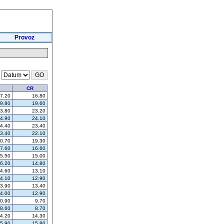
Provoz
v
CR
7.20
16.80
9.80
19.60
3.80
23.20
4.90
24.10
4.40
23.40
3.40
22.10
0.70
19.30
7.60
16.60
5.50
15.00
6.20
14.80
4.60
13.10
4.10
12.90
3.90
13.40
4.00
12.90
0.90
9.70
8.60
8.70
4.20
14.30
5.90
15.80