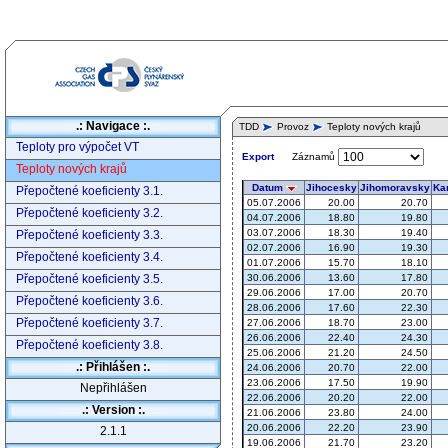
.: Navigace :.
TDD
Provoz
Teploty nových krajů
Teploty pro výpočet VT
Záznamů
Export
Teploty nových krajů
Přepočtené koeficienty 3.1.
Přepočtené koeficienty 3.2.
Přepočtené koeficienty 3.3.
Přepočtené koeficienty 3.4.
Přepočtené koeficienty 3.5.
Přepočtené koeficienty 3.6.
Přepočtené koeficienty 3.7.
Přepočtené koeficienty 3.8.
.: Přihlášen :.
Nepřihlášen
.: Version :.
2.1.1